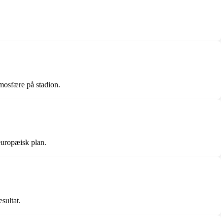
tmosfære på stadion.
europæisk plan.
esultat.