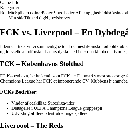
Game Info
Kategorier
Roulette
Spillemaskiner
Poker
Bingo
Lotteri
Afhængighed
Odds
Casino
Ta
Min side
Tilmeld dig
Nyhedsbrevet
FCK vs. Liverpool – En Dybdeg
I denne artikel vil vi sammenligne to af de mest ikoniske fodboldklubb
og forskelle at udforske. Lad os dykke ned i disse to klubbers historier,
FCK – Københavns Stolthed
FC København, bedre kendt som FCK, er Danmarks mest succesrige fodbol
Champions League har FCK et imponerende CV. Klubbens hjemmebane, 
FCKs Bedrifter:
Vinder af adskillige Superliga-titler
Deltagelse i UEFA Champions League-gruppespil
Udvikling af flere talentfulde unge spillere
Liverpool – The Reds