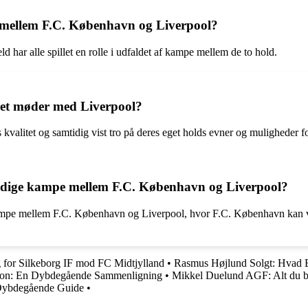
e mellem F.C. København og Liverpool?
har alle spillet en rolle i udfaldet af kampe mellem de to hold.
et møder med Liverpool?
 kvalitet og samtidig vist tro på deres eget holds evner og muligheder 
emtidige kampe mellem F.C. København og Liverpool?
e mellem F.C. København og Liverpool, hvor F.C. København kan vise
g for Silkeborg IF mod FC Midtjylland
•
Rasmus Højlund Solgt: Hvad 
son: En Dybdegående Sammenligning
•
Mikkel Duelund AGF: Alt du b
 Dybdegående Guide
•