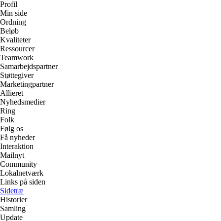
Profil
Min side
Ordning
Beløb
Kvaliteter
Ressourcer
Teamwork
Samarbejdspartner
Støttegiver
Marketingpartner
Allieret
Nyhedsmedier
Ring
Folk
Følg os
Få nyheder
Interaktion
Mailnyt
Community
Lokalnetværk
Links på siden
Sidetræ
Historier
Samling
Update