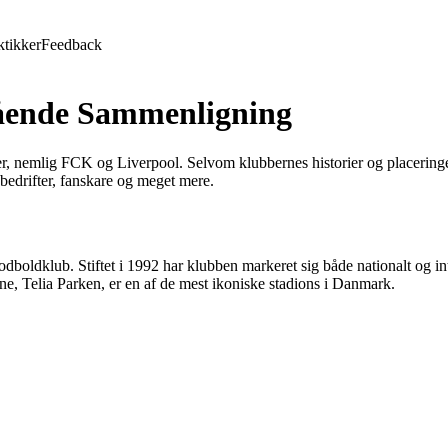
ktikker
Feedback
ående Sammenligning
er, nemlig FCK og Liverpool. Selvom klubbernes historier og placeringer
 bedrifter, fanskare og meget mere.
dklub. Stiftet i 1992 har klubben markeret sig både nationalt og inte
Telia Parken, er en af de mest ikoniske stadions i Danmark.