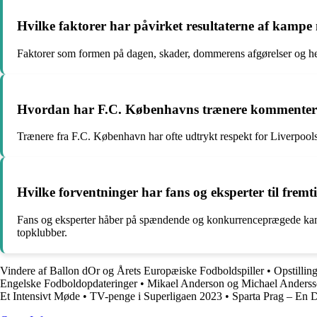
Hvilke faktorer har påvirket resultaterne af kamp
Faktorer som formen på dagen, skader, dommerens afgørelser og held 
Hvordan har F.C. Københavns trænere kommenter
Trænere fra F.C. København har ofte udtrykt respekt for Liverpools
Hvilke forventninger har fans og eksperter til fr
Fans og eksperter håber på spændende og konkurrenceprægede kamp
topklubber.
Vindere af Ballon dOr og Årets Europæiske Fodboldspiller
•
Opstillin
Engelske Fodboldopdateringer
•
Mikael Anderson og Michael Anders
Et Intensivt Møde
•
TV-penge i Superligaen 2023
•
Sparta Prag – En