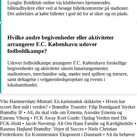
Lyngby Boldklub online via klubbernes hjemmesider,
billetudbydere eller ved at besøge billetkontorerne på stadionet.
Det anbefales at købe billetter i god tid for at sikre sig en plads.
Hvilke andre begivenheder eller aktiviteter
arrangerer F.C. København udover
fodboldkampe?
Udover fodboldkampe arrangerer F.C. København forskellige
begivenheder og aktiviteter såsom fanarrangementer,
stadiontours, merchandise salg, møder med spillere og trænere,
samt deltagelse i velgørenhedsprojekter og events i
lokalsamfundet.
Vito Hammershøy-Mistrati: En karismatisk skikkelse
•
Hvem har
scoret flest mål i verden?
•
Brøndby Transfer: Filip Bundgaard Styrker
Brøndby IF
•
Alt, du skal vide om Ementa, Anosike Ementa og
Ementa Viborg
•
FCK Away Kort Guide: Opdag Verden med Dit
FCK-Hold
•
Jacob Neestrup: Alt Om Hans Familie og Kærlighedsliv
•
Rasmus Højlund Brøndby: Vejen til Succes
•
Niels Christian
Frederiksen: En Kommentator Eksponent i Danmark
•
Alt du behøver