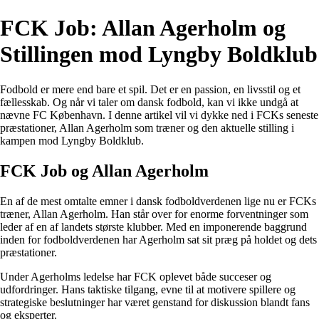
FCK Job: Allan Agerholm og
Stillingen mod Lyngby Boldklub
Fodbold er mere end bare et spil. Det er en passion, en livsstil og et
fællesskab. Og når vi taler om dansk fodbold, kan vi ikke undgå at
nævne FC København. I denne artikel vil vi dykke ned i FCKs seneste
præstationer, Allan Agerholm som træner og den aktuelle stilling i
kampen mod Lyngby Boldklub.
FCK Job og Allan Agerholm
En af de mest omtalte emner i dansk fodboldverdenen lige nu er FCKs
træner, Allan Agerholm. Han står over for enorme forventninger som
leder af en af landets største klubber. Med en imponerende baggrund
inden for fodboldverdenen har Agerholm sat sit præg på holdet og dets
præstationer.
Under Agerholms ledelse har FCK oplevet både succeser og
udfordringer. Hans taktiske tilgang, evne til at motivere spillere og
strategiske beslutninger har været genstand for diskussion blandt fans
og eksperter.