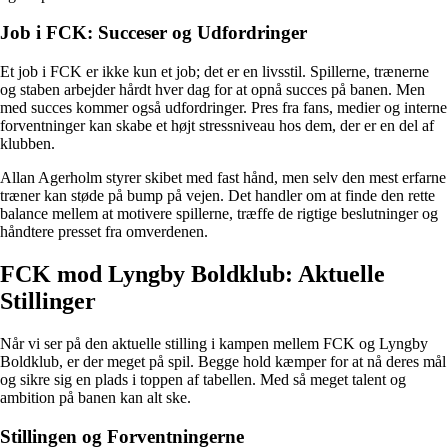
Job i FCK: Succeser og Udfordringer
Et job i FCK er ikke kun et job; det er en livsstil. Spillerne, trænerne
og staben arbejder hårdt hver dag for at opnå succes på banen. Men
med succes kommer også udfordringer. Pres fra fans, medier og interne
forventninger kan skabe et højt stressniveau hos dem, der er en del af
klubben.
Allan Agerholm styrer skibet med fast hånd, men selv den mest erfarne
træner kan støde på bump på vejen. Det handler om at finde den rette
balance mellem at motivere spillerne, træffe de rigtige beslutninger og
håndtere presset fra omverdenen.
FCK mod Lyngby Boldklub: Aktuelle
Stillinger
Når vi ser på den aktuelle stilling i kampen mellem FCK og Lyngby
Boldklub, er der meget på spil. Begge hold kæmper for at nå deres mål
og sikre sig en plads i toppen af tabellen. Med så meget talent og
ambition på banen kan alt ske.
Stillingen og Forventningerne