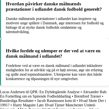
Hvordan påvirker danske målmænds
præstationer i udlandet dansk fodbold generelt?
Danske målmænds præstationer i udlandet kan inspirere og
motivere unge spillere i Danmark, øge interessen for fodbold og
bidrage til at styrke dansk fodbolds omdømme og
talentudvikling.
Hvilke fordele og ulemper er der ved at være en
dansk målmand i udlandet?
Fordelene ved at være en dansk målmand i udlandet inkluderer
muligheden for at udvikle sig på et højt niveau, øge sin erfaring
og spille mod topmodstandere. Ulemperne kan være den hårde
konkurrence og tilpasningen til nye omgivelser.
Lucas Andersen til QPR: En Dybdegående Analyse
•
Alexander Bah:
En Fortælling om en Spirende Fodbolddarling
•
Brentford Træner
•
Bundesliga Resultater
•
Jacob Rasmussen kom til
•
Hvad Skete Der i
1991?
•
Harry Maguire Løn: Hvad Tjener Manchester United-