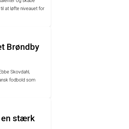
e talenter og skabe
 at løfte niveauet for
et Brøndby
 Ebbe Skovdahl,
dansk fodbold som
 en stærk