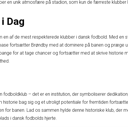
er en unik atmosfære på stadion, som kun de færreste klubber
 i Dag
m en af de mest respekterede klubber i dansk fodbold. Med en s
nbase fortsætter Brøndby med at dominere på banen og præge ud
 bange for at tage chancer og fortsætter med at skrive historie
thed.
n fodboldklub – det er en institution, der symboliserer dedikation
historie bag sig og et utroligt potentiale for fremtiden fortsæt
n for banen. Lad os sammen hylde denne historiske klub, der m
lads i dansk fodbolds hjerte.