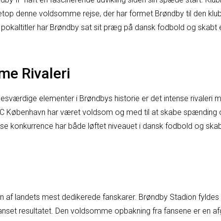
etop denne voldsomme rejse, der har formet Brøndby til den klub
pokaltitler har Brøndby sat sit præg på dansk fodbold og skabt en
e Rivaleri
sværdige elementer i Brøndbys historie er det intense rivaleri 
 FC København har været voldsom og med til at skabe spænding 
se konkurrence har både løftet niveauet i dansk fodbold og sk
en af landets mest dedikerede fanskarer. Brøndby Stadion fylde
 uanset resultatet. Den voldsomme opbakning fra fansene er en af