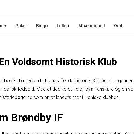
iner
Poker
Bingo
Lotteri
Afhængighed
Odds
 En Voldsomt Historisk Klub
fodboldklub med en helt enestående historie. Klubben har genne
i dansk fodbold. Med et dedikeret hold, loyal fanskare og en volds
 historiebøgerne som en af landets mest ikoniske klubber.
om Brøndby IF
dby IF haft en fascinerende udvikling siden sin spæde start. Klu