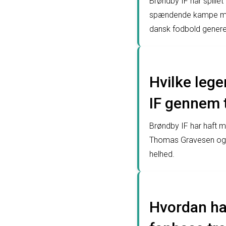
Brøndby IF har spillet 
spændende kampe mod 
dansk fodbold generel
Hvilke lege
IF gennem 
Brøndby IF har haft m
Thomas Gravesen og D
helhed.
Hvordan ha