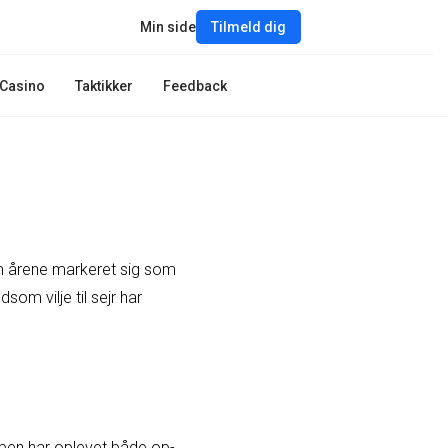
Min side
Tilmeld dig
Casino
Taktikker
Feedback
m årene markeret sig som
om vilje til sejr har
bben har oplevet både op-