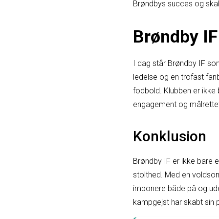
Brøndbys succes og skab
Brøndby IF
I dag står Brøndby IF so
ledelse og en trofast fa
fodbold. Klubben er ikke
engagement og målrette
Konklusion
Brøndby IF er ikke bare e
stolthed. Med en voldsom 
imponere både på og ude
kampgejst har skabt sin p