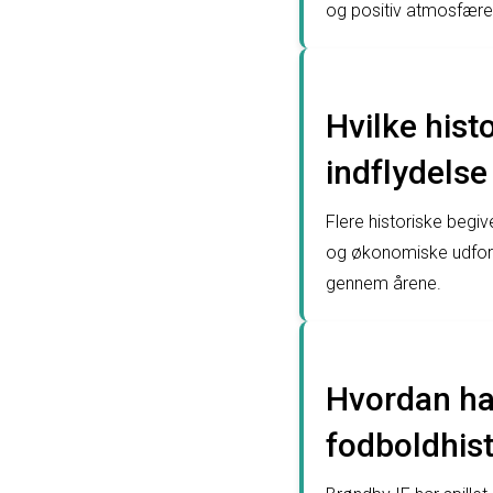
og positiv atmosfære f
Hvilke hist
indflydelse
Flere historiske beg
og økonomiske udfordr
gennem årene.
Hvordan har
fodboldhist