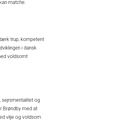
 kan matche.
tærk trup, kompetent
viklingen i dansk
 med voldsomt
, sejrsmentalitet og
ter Brøndby med at
ed vilje og voldsom