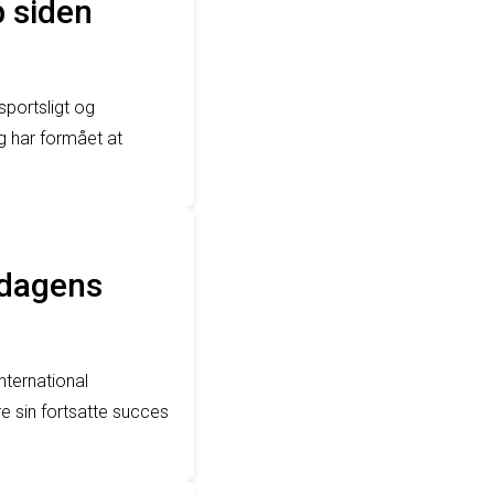
b siden
sportsligt og
og har formået at
 dagens
nternational
re sin fortsatte succes