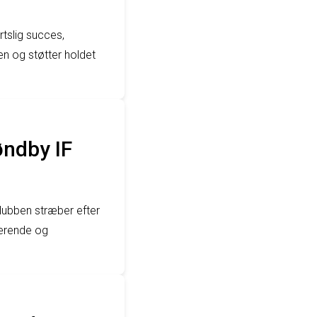
tslig succes,
en og støtter holdet
øndby IF
lubben stræber efter
derende og