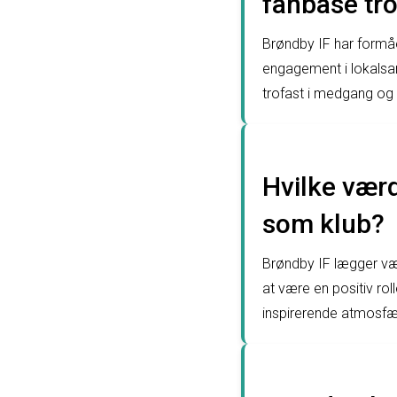
fanbase tr
Brøndby IF har formå
engagement i lokalsam
trofast i medgang o
Hvilke værd
som klub?
Brøndby IF lægger væ
at være en positiv ro
inspirerende atmosfær