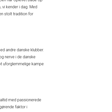
, vi kender i dag. Med
 stolt tradition for
med andre danske klubber.
og nerve i de danske
abt uforglemmelige kampe
s altid med passionerede
gørende faktor i