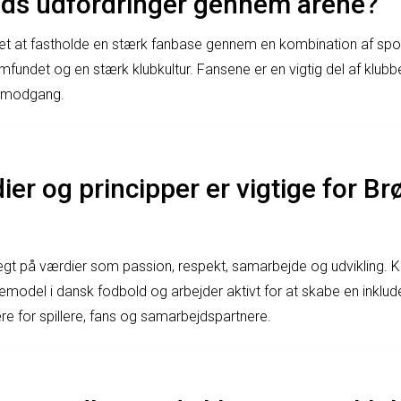
ods udfordringer gennem årene?
et at fastholde en stærk fanbase gennem en kombination af spor
fundet og en stærk klubkultur. Fansene er en vigtig del af klubb
g modgang.
ier og principper er vigtige for Br
gt på værdier som passion, respekt, samarbejde og udvikling. K
llemodel i dansk fodbold og arbejder aktivt for at skabe en inklu
e for spillere, fans og samarbejdspartnere.