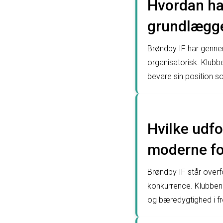
Hvordan har
grundlægg
Brøndby IF har gennem
organisatorisk. Klubbe
bevare sin position 
Hvilke udfo
moderne f
Brøndby IF står overf
konkurrence. Klubben a
og bæredygtighed i f