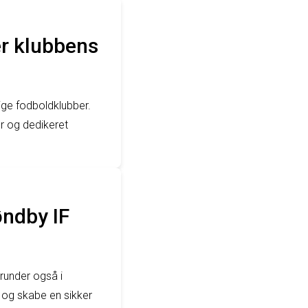
er klubbens
ge fodboldklubber.
r og dedikeret
øndby IF
runder også i
 og skabe en sikker