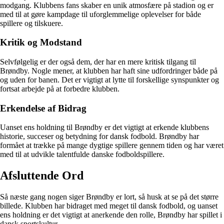
modgang. Klubbens fans skaber en unik atmosfære på stadion og er
med til at gøre kampdage til uforglemmelige oplevelser for både
spillere og tilskuere.
Kritik og Modstand
Selvfølgelig er der også dem, der har en mere kritisk tilgang til
Brøndby. Nogle mener, at klubben har haft sine udfordringer både på
og uden for banen. Det er vigtigt at lytte til forskellige synspunkter og
fortsat arbejde på at forbedre klubben.
Erkendelse af Bidrag
Uanset ens holdning til Brøndby er det vigtigt at erkende klubbens
historie, succeser og betydning for dansk fodbold. Brøndby har
formået at trække på mange dygtige spillere gennem tiden og har været
med til at udvikle talentfulde danske fodboldspillere.
Afsluttende Ord
Så næste gang nogen siger Brøndby er lort, så husk at se på det større
billede. Klubben har bidraget med meget til dansk fodbold, og uanset
ens holdning er det vigtigt at anerkende den rolle, Brøndby har spillet i
dansk sportskultur.