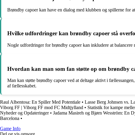
Brøndby capoer kan have en dialog med klubben og spillerne for at s
Hvilke udfordringer kan brøndby capoer stå overfor
Nogle udfordringer for brøndby capoer kan inkludere at balancere m
Hvordan kan man som fan støtte op om brøndby cap
Man kan støtte brøndby capoer ved at deltage aktivt i fællessangen,
af fællesskabet.
Raul Albentosa: En Spiller Med Potentiale
•
Lasse Berg Johnsen vs. 
Viborg FF | Viborg FF mod FC Midtjylland
•
Statistik for kampe mel
Nyheder og Opdateringer
•
Jadama Masireh og Bjørn Wesström: En 
Barcelona
•
Game Info
Del og vis omsorg