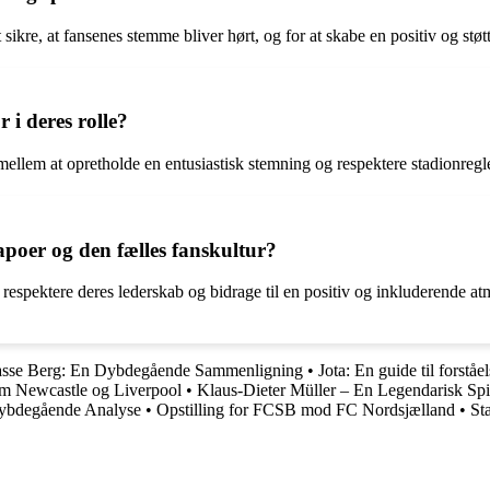
ikre, at fansenes stemme bliver hørt, og for at skabe en positiv og stø
 i deres rolle?
ellem at opretholde en entusiastisk stemning og respektere stadionregle
oer og den fælles fanskultur?
 respektere deres lederskab og bidrage til en positiv og inkluderende at
Lasse Berg: En Dybdegående Sammenligning
•
Jota: En guide til forstå
lem Newcastle og Liverpool
•
Klaus-Dieter Müller – En Legendarisk Spi
Dybdegående Analyse
•
Opstilling for FCSB mod FC Nordsjælland
•
St