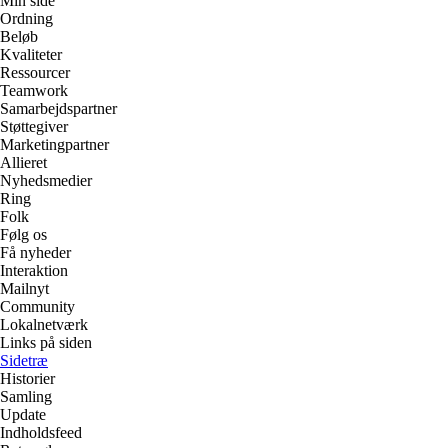
Min side
Ordning
Beløb
Kvaliteter
Ressourcer
Teamwork
Samarbejdspartner
Støttegiver
Marketingpartner
Allieret
Nyhedsmedier
Ring
Folk
Følg os
Få nyheder
Interaktion
Mailnyt
Community
Lokalnetværk
Links på siden
Sidetræ
Historier
Samling
Update
Indholdsfeed