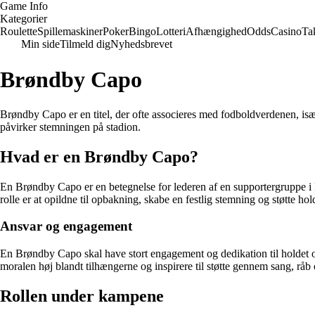
Game Info
Kategorier
Roulette
Spillemaskiner
Poker
Bingo
Lotteri
Afhængighed
Odds
Casino
Ta
Min side
Tilmeld dig
Nyhedsbrevet
Brøndby Capo
Brøndby Capo er en titel, der ofte associeres med fodboldverdenen, især
påvirker stemningen på stadion.
Hvad er en Brøndby Capo?
En Brøndby Capo er en betegnelse for lederen af en supportergruppe i B
rolle er at opildne til opbakning, skabe en festlig stemning og støtte h
Ansvar og engagement
En Brøndby Capo skal have stort engagement og dedikation til holdet og
moralen høj blandt tilhængerne og inspirere til støtte gennem sang, råb o
Rollen under kampene