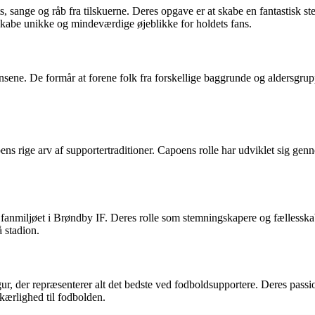
, sange og råb fra tilskuerne. Deres opgave er at skabe en fantastisk 
 skabe unikke og mindeværdige øjeblikke for holdets fans.
sene. De formår at forene folk fra forskellige baggrunde og aldersgruppe
ns rige arv af supportertraditioner. Capoens rolle har udviklet sig ge
 fanmiljøet i Brøndby IF. Deres rolle som stemningskapere og fællesska
 stadion.
r, der repræsenterer alt det bedste ved fodboldsupportere. Deres passion
kærlighed til fodbolden.