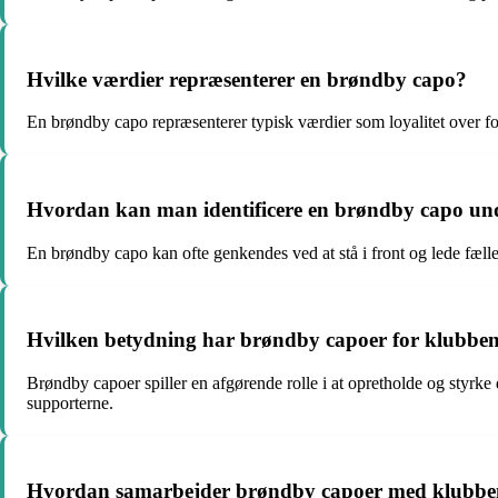
Hvilke værdier repræsenterer en brøndby capo?
En brøndby capo repræsenterer typisk værdier som loyalitet over for
Hvordan kan man identificere en brøndby capo u
En brøndby capo kan ofte genkendes ved at stå i front og lede fæll
Hvilken betydning har brøndby capoer for klubben
Brøndby capoer spiller en afgørende rolle i at opretholde og styrk
supporterne.
Hvordan samarbejder brøndby capoer med klubben 