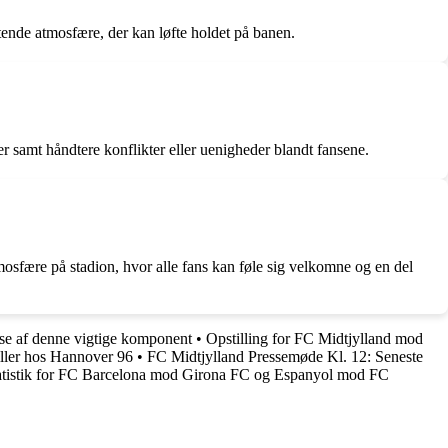
ttende atmosfære, der kan løfte holdet på banen.
r samt håndtere konflikter eller uenigheder blandt fansene.
mosfære på stadion, hvor alle fans kan føle sig velkomne og en del
else af denne vigtige komponent
•
Opstilling for FC Midtjylland mod
ller hos Hannover 96
•
FC Midtjylland Pressemøde Kl. 12: Seneste
atistik for FC Barcelona mod Girona FC og Espanyol mod FC