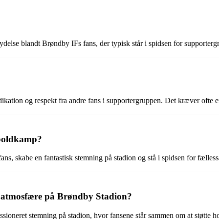
lydelse blandt Brøndby IFs fans, der typisk står i spidsen for supporter
tion og respekt fra andre fans i supportergruppen. Det kræver ofte en
dboldkamp?
ns, skabe en fantastisk stemning på stadion og stå i spidsen for fælles
e atmosfære på Brøndby Stadion?
assioneret stemning på stadion, hvor fansene står sammen om at støtte 