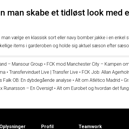
n man skabe et tidløst look med
n man vælge en klassisk sort eller navy bomber jakke i en enkel s
ellige items i garderoben og holde sig aktuel sæson efter sæso
land – Mansour Group
•
FCK mod Manchester City – Kampen om
oma
•
Transfervinduet Live | Transfer Live
•
FCK Job: Allan Agerhol
 Falk OB: En dybdegående analyse
•
Alt om Atlético Madrid
•
Gr
ex Runarsson – En Oversigt
•
Alt om Eurobet og hvordan det fung
Oplysninger
Profil
Teamwork