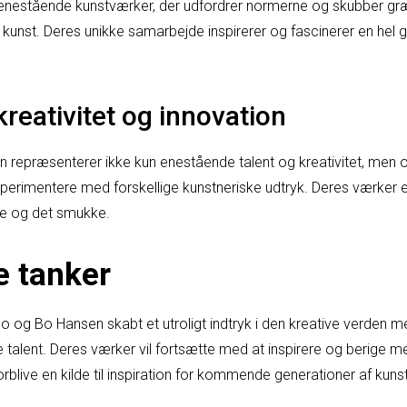
e enestående kunstværker, der udfordrer normerne og skubber græ
 kunst. Deres unikke samarbejde inspirerer og fascinerer en hel 
 kreativitet og innovation
epræsenterer ikke kun enestående talent og kreativitet, men ogs
erimentere med forskellige kunstneriske udtryk. Deres værker er 
e og det smukke.
e tanker
 og Bo Hansen skabt et utroligt indtryk i den kreative verden m
 talent. Deres værker vil fortsætte med at inspirere og berige m
forblive en kilde til inspiration for kommende generationer af kun