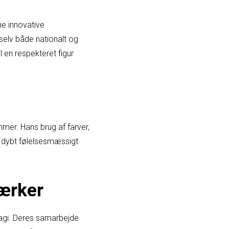
ne innovative
selv både nationalt og
l en respekteret figur
mmer. Hans brug af farver,
et dybt følelsesmæssigt
ærker
agi. Deres samarbejde