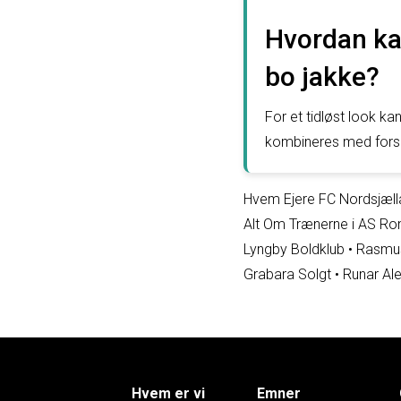
Hvordan ka
bo jakke?
For et tidløst look ka
kombineres med forsk
Hvem Ejere FC Nordsjæl
Alt Om Trænerne i AS R
Lyngby Boldklub
•
Rasmus
Grabara Solgt
•
Runar Al
Hvem er vi
Emner