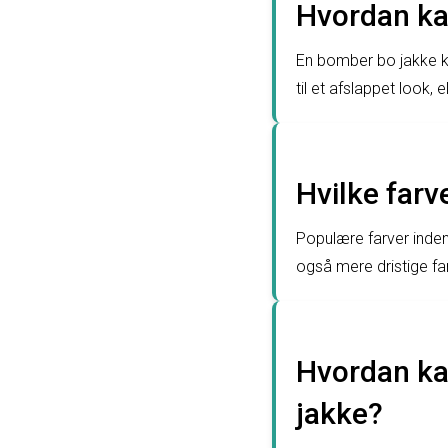
Hvordan ka
En bomber bo jakke ka
til et afslappet look, 
Hvilke farv
Populære farver inden
også mere dristige far
Hvordan ka
jakke?