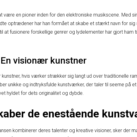
t være en pioner inden for den elektroniske musikscene. Med si
ldte optrædener har han formået at skabe et stærkt navn for sig 
til at fusionere forskellige genrer og lydelementer har gjort ham ti
En visionær kunstner
kunstner, hvis værker strækker sig langt ud over traditionelle ra
er unikke og indtryksfulde kunstværker, der taler til seerne på 
et hyldet for dets originalitet og dybde.
aber de enestående kunstv
sen kombinerer deres talenter og kreative visioner, sker der m