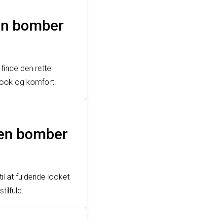
 en bomber
finde den rette
e look og komfort.
 en bomber
l at fuldende looket
ilfuld.