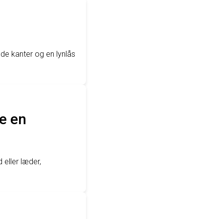
ede kanter og en lynlås
le en
 eller læder,