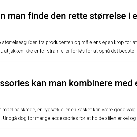
 man finde den rette størrelse i
e størrelsesguiden fra producenten og måle ens egen krop for at 
igt, at jakken ikke er for stram eller for løs for at opnå det bedst
essories kan man kombinere med
mpel halskæde, en rygsæk eller en kasket kan være gode valg ti
Undgå dog for mange accessories for at holde stilen enkel og st