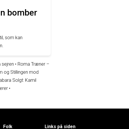
 en bomber
til, som kan
n.
 sejren
•
Roma Træner –
m og Stillingen mod
abara Solgt: Kamil
erer
•
Folk
Links på siden