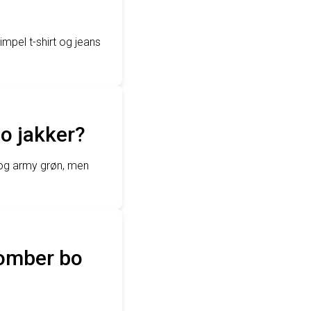
mpel t-shirt og jeans
bo jakker?
 og army grøn, men
bomber bo