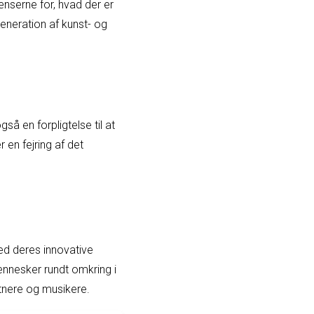
nserne for, hvad der er
generation af kunst- og
å en forpligtelse til at
en fejring af det
ed deres innovative
ennesker rundt omkring i
stnere og musikere.