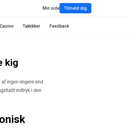
Min side
Tilmeld dig
Casino
Taktikker
Feedback
 kig
 af ingen ringere end
fuldt indtryk i den
ronisk