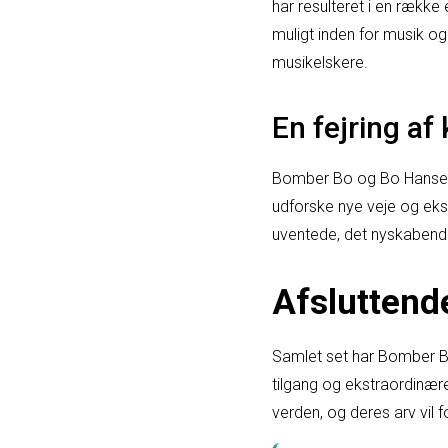
har resulteret i en rækk
muligt inden for musik og
musikelskere.
En fejring af
Bomber Bo og Bo Hansen r
udforske nye veje og eksp
uventede, det nyskabend
Afsluttend
Samlet set har Bomber Bo
tilgang og ekstraordinære
verden, og deres arv vil 