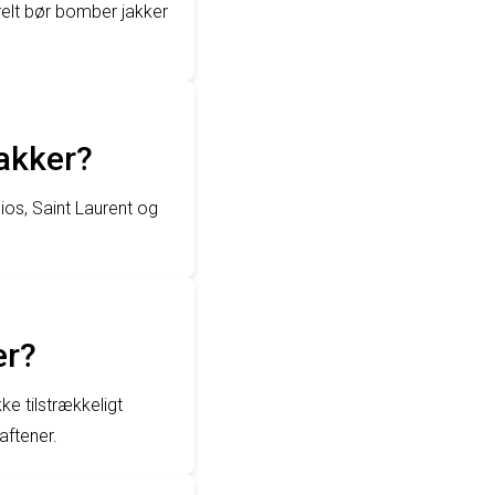
relt bør bomber jakker
jakker?
ios, Saint Laurent og
er?
ke tilstrækkeligt
aftener.