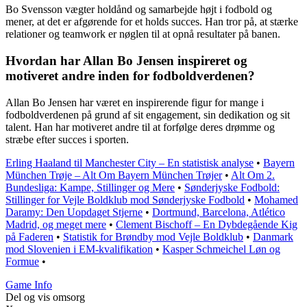
Bo Svensson vægter holdånd og samarbejde højt i fodbold og
mener, at det er afgørende for et holds succes. Han tror på, at stærke
relationer og teamwork er nøglen til at opnå resultater på banen.
Hvordan har Allan Bo Jensen inspireret og
motiveret andre inden for fodboldverdenen?
Allan Bo Jensen har været en inspirerende figur for mange i
fodboldverdenen på grund af sit engagement, sin dedikation og sit
talent. Han har motiveret andre til at forfølge deres drømme og
stræbe efter succes i sporten.
Erling Haaland til Manchester City – En statistisk analyse
•
Bayern
München Trøje – Alt Om Bayern München Trøjer
•
Alt Om 2.
Bundesliga: Kampe, Stillinger og Mere
•
Sønderjyske Fodbold:
Stillinger for Vejle Boldklub mod Sønderjyske Fodbold
•
Mohamed
Daramy: Den Uopdaget Stjerne
•
Dortmund, Barcelona, Atlético
Madrid, og meget mere
•
Clement Bischoff – En Dybdegående Kig
på Faderen
•
Statistik for Brøndby mod Vejle Boldklub
•
Danmark
mod Slovenien i EM-kvalifikation
•
Kasper Schmeichel Løn og
Formue
•
Game Info
Del og vis omsorg