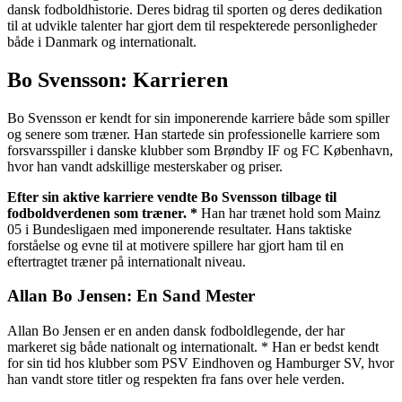
dansk fodboldhistorie. Deres bidrag til sporten og deres dedikation
til at udvikle talenter har gjort dem til respekterede personligheder
både i Danmark og internationalt.
Bo Svensson: Karrieren
Bo Svensson er kendt for sin imponerende karriere både som spiller
og senere som træner. Han startede sin professionelle karriere som
forsvarsspiller i danske klubber som Brøndby IF og FC København,
hvor han vandt adskillige mesterskaber og priser.
Efter sin aktive karriere vendte Bo Svensson tilbage til
fodboldverdenen som træner. *
Han har trænet hold som Mainz
05 i Bundesligaen med imponerende resultater. Hans taktiske
forståelse og evne til at motivere spillere har gjort ham til en
eftertragtet træner på internationalt niveau.
Allan Bo Jensen: En Sand Mester
Allan Bo Jensen er en anden dansk fodboldlegende, der har
markeret sig både nationalt og internationalt. * Han er bedst kendt
for sin tid hos klubber som PSV Eindhoven og Hamburger SV, hvor
han vandt store titler og respekten fra fans over hele verden.