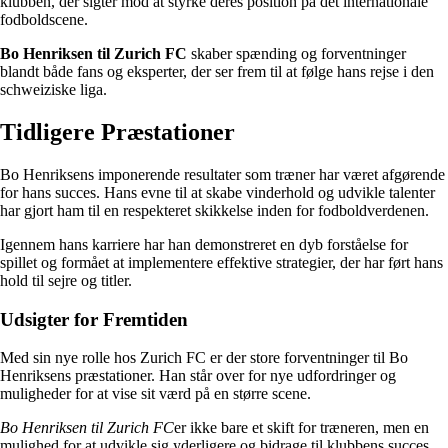
klubben, der sigter mod at styrke deres position på det internationale
fodboldscene.
Bo Henriksen til Zurich FC
skaber spænding og forventninger
blandt både fans og eksperter, der ser frem til at følge hans rejse i den
schweiziske liga.
Tidligere Præstationer
Bo Henriksens imponerende resultater som træner har været afgørende
for hans succes. Hans evne til at skabe vinderhold og udvikle talenter
har gjort ham til en respekteret skikkelse inden for fodboldverdenen.
Igennem hans karriere har han demonstreret en dyb forståelse for
spillet og formået at implementere effektive strategier, der har ført hans
hold til sejre og titler.
Udsigter for Fremtiden
Med sin nye rolle hos Zurich FC er der store forventninger til Bo
Henriksens præstationer. Han står over for nye udfordringer og
muligheder for at vise sit værd på en større scene.
Bo Henriksen til Zurich FC
er ikke bare et skift for træneren, men en
mulighed for at udvikle sig yderligere og bidrage til klubbens succes.