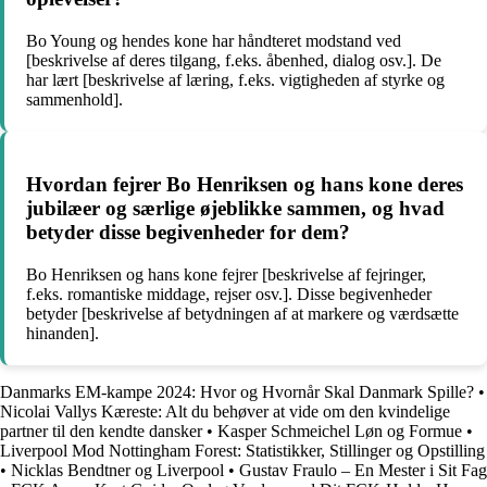
Bo Young og hendes kone har håndteret modstand ved
[beskrivelse af deres tilgang, f.eks. åbenhed, dialog osv.]. De
har lært [beskrivelse af læring, f.eks. vigtigheden af styrke og
sammenhold].
Hvordan fejrer Bo Henriksen og hans kone deres
jubilæer og særlige øjeblikke sammen, og hvad
betyder disse begivenheder for dem?
Bo Henriksen og hans kone fejrer [beskrivelse af fejringer,
f.eks. romantiske middage, rejser osv.]. Disse begivenheder
betyder [beskrivelse af betydningen af at markere og værdsætte
hinanden].
Danmarks EM-kampe 2024: Hvor og Hvornår Skal Danmark Spille?
•
Nicolai Vallys Kæreste: Alt du behøver at vide om den kvindelige
partner til den kendte dansker
•
Kasper Schmeichel Løn og Formue
•
Liverpool Mod Nottingham Forest: Statistikker, Stillinger og Opstilling
•
Nicklas Bendtner og Liverpool
•
Gustav Fraulo – En Mester i Sit Fag