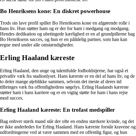
Bo Henriksens kone: En diskret powerhouse
Trods sin lave profil spiller Bo Henriksens kone en afgørende rolle i
hans liv. Hun støtter ham og er der for ham i medgang og modgang.
Hendes dedikation og ubetingede kærlighed er en af grundpillerne bag
Bo Henriksens succes, og hun er en pålidelig partner, som han kan
regne med under alle omstændigheder.
Erling Haaland kæreste
Erling Haaland, den unge og talentfulde fodboldstjerne, har også et
privatliv væk fra stadionlyset. Hans kæreste er en del af hans liv, og de
to deler mange øjeblikke sammen, selvom det meste af deres tid
tilbringes væk fra offentlighedens søgelys. Erling Haalands kæreste
støtter ham i hans karriere og er en vigtig støtte for ham i hans rejse
mod succes.
Erling Haaland kæreste: En trofast medspiller
Bag enhver stærk mand står der ofte en endnu stærkere kvinde, og det
er ikke anderledes for Erling Haaland. Hans kæreste forstår kravene og
udfordringerne ved at være sammen med en offentlig figur, og hun