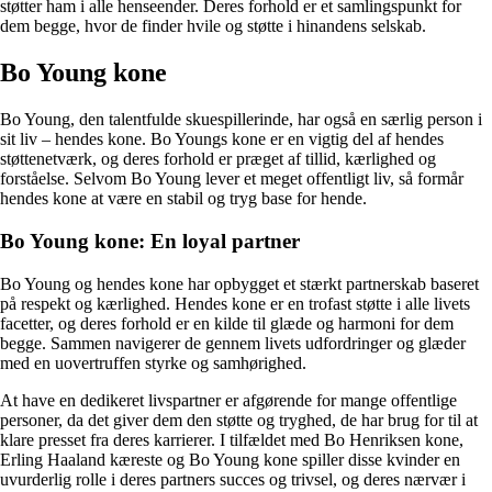
støtter ham i alle henseender. Deres forhold er et samlingspunkt for
dem begge, hvor de finder hvile og støtte i hinandens selskab.
Bo Young kone
Bo Young, den talentfulde skuespillerinde, har også en særlig person i
sit liv – hendes kone. Bo Youngs kone er en vigtig del af hendes
støttenetværk, og deres forhold er præget af tillid, kærlighed og
forståelse. Selvom Bo Young lever et meget offentligt liv, så formår
hendes kone at være en stabil og tryg base for hende.
Bo Young kone: En loyal partner
Bo Young og hendes kone har opbygget et stærkt partnerskab baseret
på respekt og kærlighed. Hendes kone er en trofast støtte i alle livets
facetter, og deres forhold er en kilde til glæde og harmoni for dem
begge. Sammen navigerer de gennem livets udfordringer og glæder
med en uovertruffen styrke og samhørighed.
At have en dedikeret livspartner er afgørende for mange offentlige
personer, da det giver dem den støtte og tryghed, de har brug for til at
klare presset fra deres karrierer. I tilfældet med Bo Henriksen kone,
Erling Haaland kæreste og Bo Young kone spiller disse kvinder en
uvurderlig rolle i deres partners succes og trivsel, og deres nærvær i