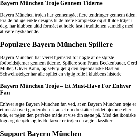
Bayern München Trøje Gennem Tiderne
Bayern München trøjen har gennemgået flere ændringer gennem tiden.
Fra de tidlige enkle designs til de mere komplekse og stilfulde trøjer i
dag, har klubben altid formået at holde fast i traditionen samtidig med
at være nyskabende.
Populære Bayern München Spillere
Bayern München har været hjemsted for nogle af de største
fodboldstjerner gennem tiderne. Spillere som Franz Beckenbauer, Gerd
Müller, Oliver Kahn, og selvfølgelig den legendariske Bastian
Schweinsteiger har alle spillet en vigtig rolle i klubbens historie.
Bayern München Trøje – Et Must-Have For Enhver
Fan
Enhver ægte Bayern München fan ved, at en Bayern München trøje er
et must-have i garderoben. Uanset om du støtter holdet hjemme eller
ude, er trøjen den perfekte måde at vise din støtte på. Med det ikoniske
logo og de røde og hvide farver er trøjen en ægte klassiker.
Support Bayern München