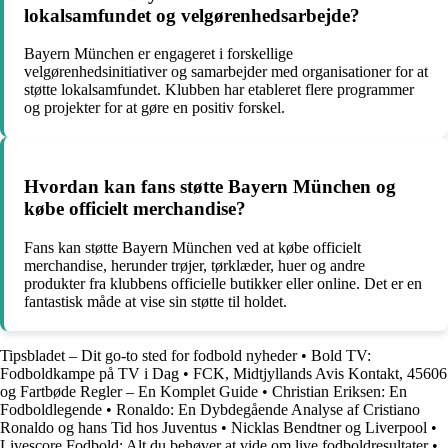
lokalsamfundet og velgørenhedsarbejde?
Bayern München er engageret i forskellige
velgørenhedsinitiativer og samarbejder med organisationer for at
støtte lokalsamfundet. Klubben har etableret flere programmer
og projekter for at gøre en positiv forskel.
Hvordan kan fans støtte Bayern München og
købe officielt merchandise?
Fans kan støtte Bayern München ved at købe officielt
merchandise, herunder trøjer, tørklæder, huer og andre
produkter fra klubbens officielle butikker eller online. Det er en
fantastisk måde at vise sin støtte til holdet.
Tipsbladet – Dit go-to sted for fodbold nyheder
•
Bold TV:
Fodboldkampe på TV i Dag
•
FCK, Midtjyllands Avis Kontakt, 45606
og Fartbøde Regler – En Komplet Guide
•
Christian Eriksen: En
Fodboldlegende
•
Ronaldo: En Dybdegående Analyse af Cristiano
Ronaldo og hans Tid hos Juventus
•
Nicklas Bendtner og Liverpool
•
Livescore Fodbold: Alt du behøver at vide om live fodboldresultater
•