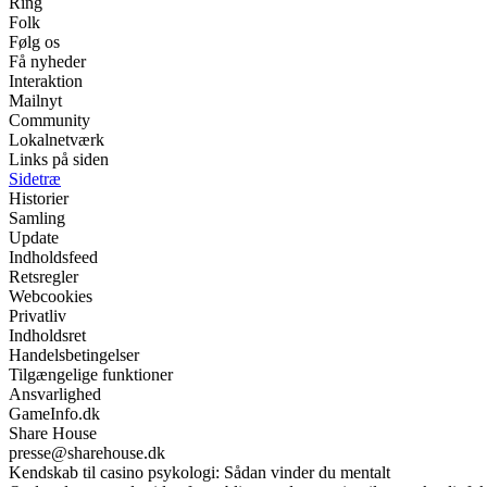
Ring
Folk
Følg os
Få nyheder
Interaktion
Mailnyt
Community
Lokalnetværk
Links på siden
Sidetræ
Historier
Samling
Update
Indholdsfeed
Retsregler
Webcookies
Privatliv
Indholdsret
Handelsbetingelser
Tilgængelige funktioner
Ansvarlighed
GameInfo.dk
Share House
presse@sharehouse.dk
Kendskab til casino psykologi: Sådan vinder du mentalt