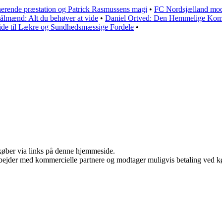
erende præstation og Patrick Rasmussens magi
•
FC Nordsjælland mod
ålmænd: Alt du behøver at vide
•
Daniel Ortved: Den Hemmelige Kom
ide til Lækre og Sundhedsmæssige Fordele
•
u køber via links på denne hjemmeside.
bejder med kommercielle partnere og modtager muligvis betaling ved kø