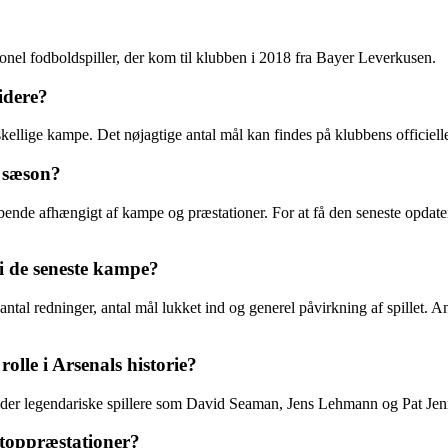
el fodboldspiller, der kom til klubben i 2018 fra Bayer Leverkusen.
idere?
orskellige kampe. Det nøjagtige antal mål kan findes på klubbens officie
e sæson?
ende afhængigt af kampe og præstationer. For at få den seneste opdater
i de seneste kampe?
antal redninger, antal mål lukket ind og generel påvirkning af spillet. 
olle i Arsenals historie?
er legendariske spillere som David Seaman, Jens Lehmann og Pat Jenni
toppræstationer?