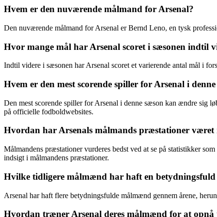
Hvem er den nuværende målmand for Arsenal?
Den nuværende målmand for Arsenal er Bernd Leno, en tysk profession
Hvor mange mål har Arsenal scoret i sæsonen indtil v
Indtil videre i sæsonen har Arsenal scoret et varierende antal mål i f
Hvem er den mest scorende spiller for Arsenal i denn
Den mest scorende spiller for Arsenal i denne sæson kan ændre sig løb
på officielle fodboldwebsites.
Hvordan har Arsenals målmands præstationer været 
Målmandens præstationer vurderes bedst ved at se på statistikker som 
indsigt i målmandens præstationer.
Hvilke tidligere målmænd har haft en betydningsfuld r
Arsenal har haft flere betydningsfulde målmænd gennem årene, herund
Hvordan træner Arsenal deres målmænd for at opnå 