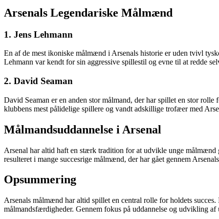
Arsenals Legendariske Målmænd
1. Jens Lehmann
En af de mest ikoniske målmænd i Arsenals historie er uden tvivl tys
Lehmann var kendt for sin aggressive spillestil og evne til at redde s
2. David Seaman
David Seaman er en anden stor målmand, der har spillet en stor rolle f
klubbens mest pålidelige spillere og vandt adskillige trofæer med Arse
Målmandsuddannelse i Arsenal
Arsenal har altid haft en stærk tradition for at udvikle unge målmæn
resulteret i mange succesrige målmænd, der har gået gennem Arsenal
Opsummering
Arsenals målmænd har altid spillet en central rolle for holdets succ
målmandsfærdigheder. Gennem fokus på uddannelse og udvikling af ung