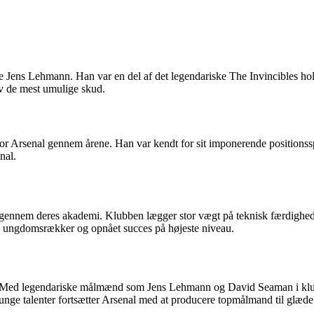
ke Jens Lehmann. Han var en del af det legendariske The Invincibles h
elv de mest umulige skud.
or Arsenal gennem årene. Han var kendt for sit imponerende positionsspi
nal.
d gennem deres akademi. Klubben lægger stor vægt på teknisk færdighed,
s ungdomsrækker og opnået succes på højeste niveau.
es. Med legendariske målmænd som Jens Lehmann og David Seaman i klubbe
e talenter fortsætter Arsenal med at producere topmålmand til glæde 