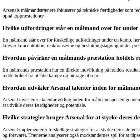
Arsenals målmandstrænere fokuserer på tekniske færdigheder som redn
opnå toppræstationer.
Hvilke udfordringer står en målmand over for unde
En målmand står over for forskellige udfordringer under en kamp, her
kræver koncentration, reaktionsevne og beslutningstagning under pres
Hvordan påvirker en målmands præstation holdets re
En målmands præstation har en direkte indvirkning på holdets resultat
redde holdet fra at tabe kampe og bidrage til sejre.
Hvordan udvikler Arsenal talenter inden for målman
Arsenal investerer i talentudvikling inden for målmandsposten genne
at udvikle deres færdigheder og potentiale.
Hvilke strategier bruger Arsenal for at styrke deres d
Arsenal implementerer forskellige strategier for at styrke deres defe
og forsvaret. Trænerne analyserer også modstandernes spil for at tilpas