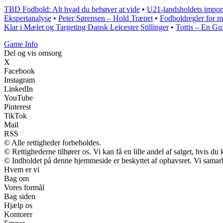
TBD Fodbold: Alt hvad du behøver at vide
•
U21-landsholdets impon
Ekspertanalyse
•
Peter Sørensen – Hold Trænet
•
Fodboldregler for m
Klar i Mælet og Targeting Dansk Leicester Stillinger
•
Tottis – En Gu
Game Info
Del og vis omsorg
X
Facebook
Instagram
LinkedIn
YouTube
Pinterest
TikTok
Mail
RSS
© Alle rettigheder forbeholdes.
© Rettighederne tilhører os. Vi kan få en lille andel af salget, hvis d
© Indholdet på denne hjemmeside er beskyttet af ophavsret. Vi samar
Hvem er vi
Bag om
Vores formål
Bag siden
Hjælp os
Kontorer