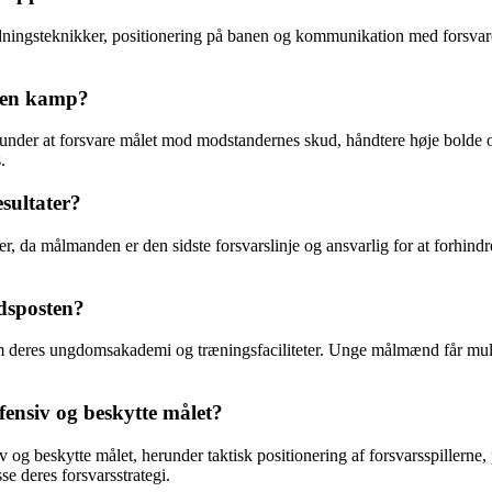
ingsteknikker, positionering på banen og kommunikation med forsvaret.
r en kamp?
under at forsvare målet mod modstandernes skud, håndtere høje bolde o
.
sultater?
er, da målmanden er den sidste forsvarslinje og ansvarlig for at forhin
dsposten?
m deres ungdomsakademi og træningsfaciliteter. Unge målmænd får mulig
efensiv og beskytte målet?
nsiv og beskytte målet, herunder taktisk positionering af forsvarsspil
se deres forsvarsstrategi.