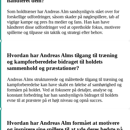
håndteret dem?
Som holdtræner har Andreas Alm sandsynligvis stået over for
forskellige udfordringer, såsom skader på nøglespillere, tab af
vigtige kampe og pres fra medier og fans. Han kan have
håndteret disse udfordringer ved at opretholde fokus, motivere
spillerne og tilpasse sin taktik og strategi efter behov.
Hvordan har Andreas Alms tilgang til træning
og kampforberedelse bidraget til holdets
sammenhold og præstationer?
Andreas Alms strukturerede og målrettede tilgang til træning og
kampforberedelse kan have skabt en følelse af samhørighed og
formåen på holdet. Ved at fokusere på detaljer, analyse og
konstant forbedring har han sandsynligvis bidraget til holdets
evne til at præstere på et højt niveau og opnå succes.
Hvordan har Andreas Alm formået at motivere
og inspirere sine spillere til at yde deres bedste på