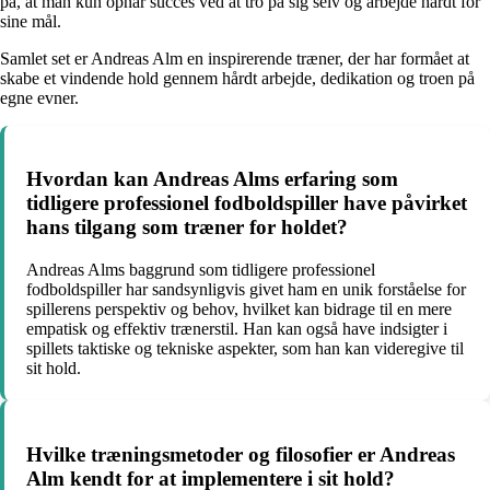
på, at man kun opnår succes ved at tro på sig selv og arbejde hårdt for
sine mål.
Samlet set er Andreas Alm en inspirerende træner, der har formået at
skabe et vindende hold gennem hårdt arbejde, dedikation og troen på
egne evner.
Hvordan kan Andreas Alms erfaring som
tidligere professionel fodboldspiller have påvirket
hans tilgang som træner for holdet?
Andreas Alms baggrund som tidligere professionel
fodboldspiller har sandsynligvis givet ham en unik forståelse for
spillerens perspektiv og behov, hvilket kan bidrage til en mere
empatisk og effektiv trænerstil. Han kan også have indsigter i
spillets taktiske og tekniske aspekter, som han kan videregive til
sit hold.
Hvilke træningsmetoder og filosofier er Andreas
Alm kendt for at implementere i sit hold?