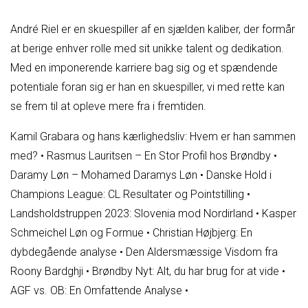
André Riel er en skuespiller af en sjælden kaliber, der formår
at berige enhver rolle med sit unikke talent og dedikation.
Med en imponerende karriere bag sig og et spændende
potentiale foran sig er han en skuespiller, vi med rette kan
se frem til at opleve mere fra i fremtiden.
Kamil Grabara og hans kærlighedsliv: Hvem er han sammen
med?
•
Rasmus Lauritsen – En Stor Profil hos Brøndby
•
Daramy Løn – Mohamed Daramys Løn
•
Danske Hold i
Champions League: CL Resultater og Pointstilling
•
Landsholdstruppen 2023: Slovenia mod Nordirland
•
Kasper
Schmeichel Løn og Formue
•
Christian Højbjerg: En
dybdegående analyse
•
Den Aldersmæssige Visdom fra
Roony Bardghji
•
Brøndby Nyt: Alt, du har brug for at vide
•
AGF vs. OB: En Omfattende Analyse
•