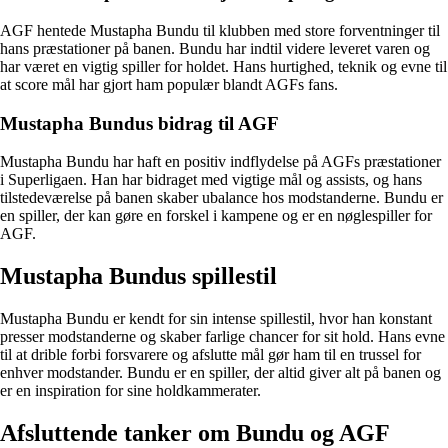
AGF hentede Mustapha Bundu til klubben med store forventninger til
hans præstationer på banen. Bundu har indtil videre leveret varen og
har været en vigtig spiller for holdet. Hans hurtighed, teknik og evne til
at score mål har gjort ham populær blandt AGFs fans.
Mustapha Bundus bidrag til AGF
Mustapha Bundu har haft en positiv indflydelse på AGFs præstationer
i Superligaen. Han har bidraget med vigtige mål og assists, og hans
tilstedeværelse på banen skaber ubalance hos modstanderne. Bundu er
en spiller, der kan gøre en forskel i kampene og er en nøglespiller for
AGF.
Mustapha Bundus spillestil
Mustapha Bundu er kendt for sin intense spillestil, hvor han konstant
presser modstanderne og skaber farlige chancer for sit hold. Hans evne
til at drible forbi forsvarere og afslutte mål gør ham til en trussel for
enhver modstander. Bundu er en spiller, der altid giver alt på banen og
er en inspiration for sine holdkammerater.
Afsluttende tanker om Bundu og AGF