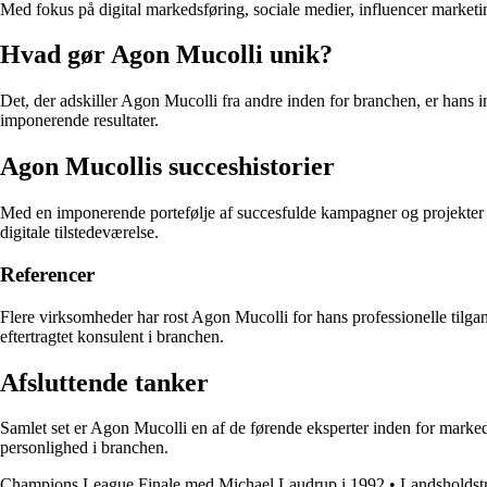
Med fokus på digital markedsføring, sociale medier, influencer marketi
Hvad gør Agon Mucolli unik?
Det, der adskiller Agon Mucolli fra andre inden for branchen, er hans in
imponerende resultater.
Agon Mucollis succeshistorier
Med en imponerende portefølje af succesfulde kampagner og projekter h
digitale tilstedeværelse.
Referencer
Flere virksomheder har rost Agon Mucolli for hans professionelle tilgang 
eftertragtet konsulent i branchen.
Afsluttende tanker
Samlet set er Agon Mucolli en af de førende eksperter inden for markedsf
personlighed i branchen.
Champions League Finale med Michael Laudrup i 1992
•
Landsholdst