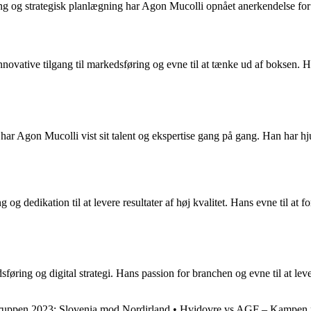
ng og strategisk planlægning har Agon Mucolli opnået anerkendelse for s
novative tilgang til markedsføring og evne til at tænke ud af boksen. Han
ar Agon Mucolli vist sit talent og ekspertise gang på gang. Han har h
og dedikation til at levere resultater af høj kvalitet. Hans evne til at 
øring og digital strategi. Hans passion for branchen og evne til at lever
ruppen 2023: Slovenia mod Nordirland
•
Hvidovre vs AGF – Kampen m