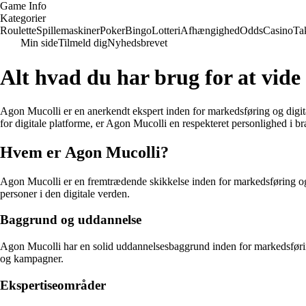
Game Info
Kategorier
Roulette
Spillemaskiner
Poker
Bingo
Lotteri
Afhængighed
Odds
Casino
Ta
Min side
Tilmeld dig
Nyhedsbrevet
Alt hvad du har brug for at vid
Agon Mucolli er en anerkendt ekspert inden for markedsføring og digital
for digitale platforme, er Agon Mucolli en respekteret personlighed i b
Hvem er Agon Mucolli?
Agon Mucolli er en fremtrædende skikkelse inden for markedsføring og d
personer i den digitale verden.
Baggrund og uddannelse
Agon Mucolli har en solid uddannelsesbaggrund inden for markedsføring
og kampagner.
Ekspertiseområder