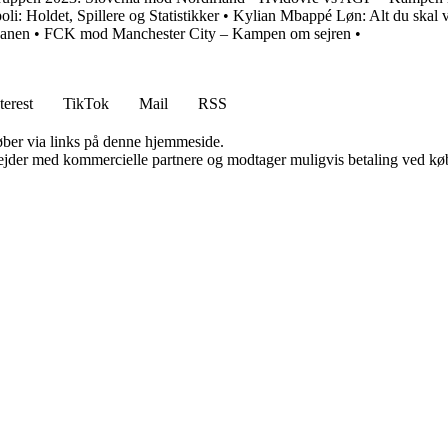
oli: Holdet, Spillere og Statistikker
•
Kylian Mbappé Løn: Alt du skal 
banen
•
FCK mod Manchester City – Kampen om sejren
•
terest
TikTok
Mail
RSS
 køber via links på denne hjemmeside.
jder med kommercielle partnere og modtager muligvis betaling ved køb.