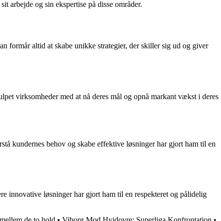
it arbejde og sin ekspertise på disse områder.
 formår altid at skabe unikke strategier, der skiller sig ud og giver
julpet virksomheder med at nå deres mål og opnå markant vækst i deres
forstå kundernes behov og skabe effektive løsninger har gjort ham til en
e innovative løsninger har gjort ham til en respekteret og pålidelig
ellem de to hold
•
Viborg Mod Hvidovre: Superliga Konfrontation
•