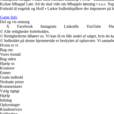
Kylian Mbappé Løn: Alt du skal vide om Mbappés lønning
•
s.s.c. Nap
Forhold til engelsk og Hoff
•
Lækre fodboldspillere der imponerer på 
Game Info
Del og vis omsorg
X
Facebook
Instagram
LinkedIn
YouTube
Pin
© Alle rettigheder forbeholdes.
© Rettighederne tilhører os. Vi kan få en lille andel af salget, hvis du
© Indholdet på denne hjemmeside er beskyttet af ophavsret. Vi samarbe
Hvem er vi
Bag om
Vores formål
Bag siden
Hjælp os
Kontorer
Emner
Gratis indhold
Nedsatte priser
Kommentarer
Vælg rigtigt
Hjælp
Indslag
Oplysninger
Kundeservice
Fejlfinding