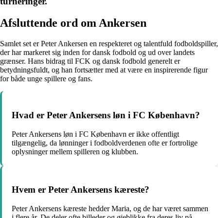
turneringer.
Afsluttende ord om Ankersen
Samlet set er Peter Ankersen en respekteret og talentfuld fodboldspiller,
der har markeret sig inden for dansk fodbold og ud over landets
grænser. Hans bidrag til FCK og dansk fodbold generelt er
betydningsfuldt, og han fortsætter med at være en inspirerende figur
for både unge spillere og fans.
Hvad er Peter Ankersens løn i FC København?
Peter Ankersens løn i FC København er ikke offentligt
tilgængelig, da lønninger i fodboldverdenen ofte er fortrolige
oplysninger mellem spilleren og klubben.
Hvem er Peter Ankersens kæreste?
Peter Ankersens kæreste hedder Maria, og de har været sammen
i flere år. De deler ofte billeder og øjeblikke fra deres liv på