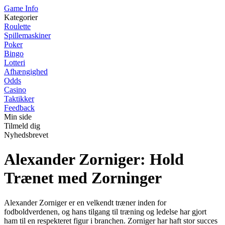
Game Info
Kategorier
Roulette
Spillemaskiner
Poker
Bingo
Lotteri
Afhængighed
Odds
Casino
Taktikker
Feedback
Min side
Tilmeld dig
Nyhedsbrevet
Alexander Zorniger: Hold
Trænet med Zorninger
Alexander Zorniger er en velkendt træner inden for
fodboldverdenen, og hans tilgang til træning og ledelse har gjort
ham til en respekteret figur i branchen. Zorniger har haft stor succes