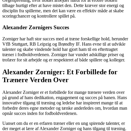
Gegenpressing, hvor holdet arbejder hårdt for at erobre bolden
tilbage hurtigt efter at have mistet den. Dette kræver stor energi og
disciplin fra spillerne, men det kan være en effektiv måde at skabe
scoringchancer og kontrollere spillet på.
Alexander Zornigers Succes
Zorniger har haft stor succes med at træne forskellige hold, herunder
VfB Stuttgart, RB Leipzig og Brøndby IF. Hans evne til at udvikle
talenter og skabe vindende hold har gjort ham til en eftertragtet
træner i fodboldverdenen. Zorniger har vundet adskillige priser og
trofæer for sit arbejde og er respekteret af både spillere og kolleger.
Alexander Zorniger: Et Forbillede for
Trænere Verden Over
Alexander Zorniger er et forbillede for mange trænere verden over
på grund af hans dedikation, engagement og succes på banen. Hans
innovative tilgang til træning og ledelse har inspireret mange til at
forbedre deres egne metoder og tænke anderledes om, hvordan man
opnår succes inden for fodboldverdenen.
Uanset om du er en erfaren træner eller en ung spirende talenter, er
der meget at lære af Alexander Zorniger og hans tilgang til træning.