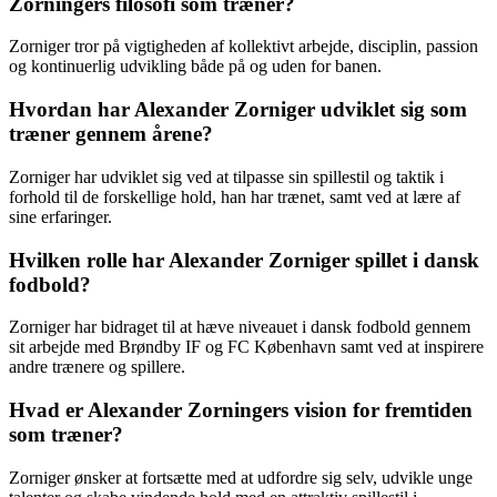
Zorningers filosofi som træner?
Zorniger tror på vigtigheden af kollektivt arbejde, disciplin, passion
og kontinuerlig udvikling både på og uden for banen.
Hvordan har Alexander Zorniger udviklet sig som
træner gennem årene?
Zorniger har udviklet sig ved at tilpasse sin spillestil og taktik i
forhold til de forskellige hold, han har trænet, samt ved at lære af
sine erfaringer.
Hvilken rolle har Alexander Zorniger spillet i dansk
fodbold?
Zorniger har bidraget til at hæve niveauet i dansk fodbold gennem
sit arbejde med Brøndby IF og FC København samt ved at inspirere
andre trænere og spillere.
Hvad er Alexander Zorningers vision for fremtiden
som træner?
Zorniger ønsker at fortsætte med at udfordre sig selv, udvikle unge