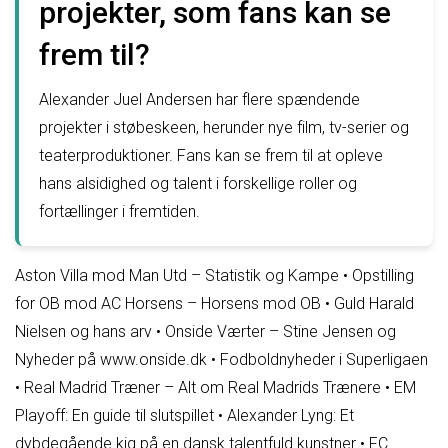
projekter, som fans kan se
frem til?
Alexander Juel Andersen har flere spændende
projekter i støbeskeen, herunder nye film, tv-serier og
teaterproduktioner. Fans kan se frem til at opleve
hans alsidighed og talent i forskellige roller og
fortællinger i fremtiden.
Aston Villa mod Man Utd – Statistik og Kampe
•
Opstilling
for OB mod AC Horsens – Horsens mod OB
•
Guld Harald
Nielsen og hans arv
•
Onside Værter – Stine Jensen og
Nyheder på www.onside.dk
•
Fodboldnyheder i Superligaen
•
Real Madrid Træner – Alt om Real Madrids Trænere
•
EM
Playoff: En guide til slutspillet
•
Alexander Lyng: Et
dybdegående kig på en dansk talentfuld kunstner
•
FC