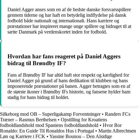
Daniel Agger anses som en af de bedste danske forsvarsspillere
gennem tiderne og har haft en betydelig indflydelse på dansk
fodbold både nationalt og internationalt. Hans karriere og
præstationer har inspireret mange unge spillere og bidraget til at
sætte Danmark på verdenskortet inden for fodbold.
Hvordan har fans reageret på Daniel Aggers
bidrag til Brøndby IF?
Fans af Brøndby IF har altid haft stor respekt og kærlighed for
Daniel Agger på grund af hans dedikation til klubben og hans
imponerende præstationer på banen. Agger betragtes som en af
de største ikoner i Brøndby IFs historie, og fansene hylder ham
stadig for hans bidrag til holdet.
Silkeborg mod OB – Superligakamp Forventninger
•
Randers FCs
Træner – Rasmus Berthelsen
•
Opstilling for Kroatiens
fodboldlandshold mod Spaniens fodboldlandshold
•
Hvor Bor
Ronaldo: En Guide Til Ronaldos Hus i Portugal
•
Martin Albrechtsen
Løn og Karriere i FCK
•
Yassine Bounou – Den Alsidige