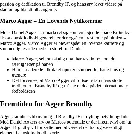
passion og dedikation til Brøndby IF, og hans arv lever videre på
stadion og blandt tilhængerne.
Marco Agger – En Lovende Nytilkommer
Mens Daniel Agger har markeret sig som en legende i både Brøndby
IF og dansk fodbold generelt, er der også en ny stjerne på himlen –
Marco Agger. Marco Agger er blevet spået en lovende karriere og
sammenlignes ofte med sin storebror Daniel.
Marco Agger, selvom stadig ung, har vist imponerende
færdigheder på banen
Han har allerede tiltrukket opmærksomhed fra både fans og
trænere
Det forventes, at Marco Agger vil fortsætte familiens stolte
traditioner i Brøndby IF og måske endda på det internationale
fodboldscen
Fremtiden for Agger Brøndby
Agger-familiens tilknytning til Brøndby IF er dyb og betydningsfuld.
Med Daniel Aggers arv og Marcos potentiale er der ingen tvivl om, at
Agger Brøndby vil fortsætte med at være et central og væsentligt
element i dansk fodboldhistorie.